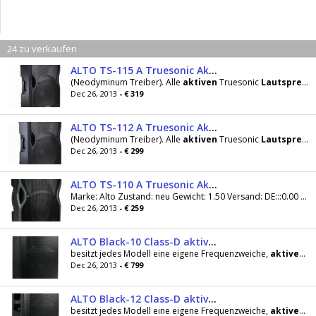
24 zu verkaufen
ALTO TS-115 A Truesonic Aktiv, 800Watt/15Zoll
(Neodyminum Treiber). Alle
aktiven
Truesonic
Lautsprecher
Dec 26, 2013
- € 319
ALTO TS-112 A Truesonic Aktiv, 800Watt/12Zoll
(Neodyminum Treiber). Alle
aktiven
Truesonic
Lautsprecher
Dec 26, 2013
- € 299
ALTO TS-110 A Truesonic Aktiv, 600Watt/10Zoll
Marke: Alto Zustand: neu Gewicht: 1.50 Versand: DE:::0.00 Preis inkl. MwSt, zzgl. Versandkosten: 259.00 Das trapezförmige Design reduziert lästige...
Dec 26, 2013
- € 259
ALTO Black-10 Class-D aktiv, 1200Watt/10Zoll
besitzt jedes Modell eine eigene Frequenzweiche,
aktiven
Sc
Dec 26, 2013
- € 799
ALTO Black-12 Class-D aktiv, 1200Watt/12Zoll
besitzt jedes Modell eine eigene Frequenzweiche,
aktiven
Sc