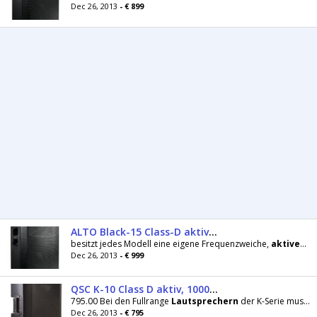
Dec 26, 2013
- € 899
ALTO Black-15 Class-D aktiv, 1200Watt/15Zoll
besitzt jedes Modell eine eigene Frequenzweiche,
aktiven
Sc
Dec 26, 2013
- € 999
QSC K-10 Class D aktiv, 1000W/10Zoll
795.00 Bei den Fullrange
Lautsprechern
der K-Serie muss kein Kompromiss in Bezug
Dec 26, 2013
- € 795