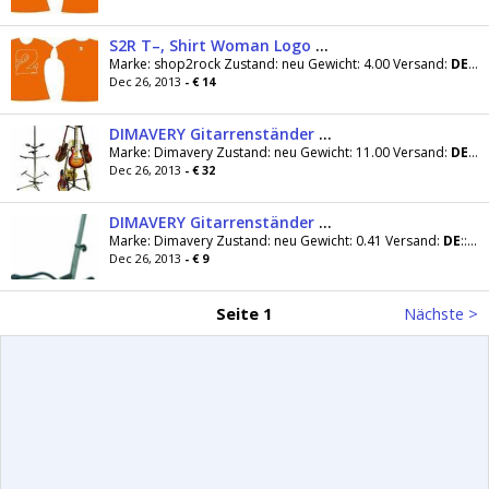
S2R T–, Shirt Woman Logo Orange GrÃ¶sse XL
Marke: shop2rock Zustand: neu Gewicht: 4.00 Versand:
DE
:::
Dec 26, 2013
- € 14
DIMAVERY Gitarrenständer 6-fach, chrom
Marke: Dimavery Zustand: neu Gewicht: 11.00 Versand:
DE
:::
Dec 26, 2013
- € 32
DIMAVERY Gitarrenständer chrom
Marke: Dimavery Zustand: neu Gewicht: 0.41 Versand:
DE
:::3.00 Preis inkl. MwSt, zzgl. Versandkosten
Dec 26, 2013
- € 9
Seite 1
Nächste >