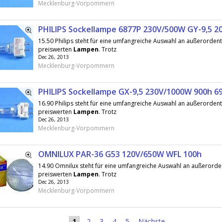
Mecklenburg-Vorpommern
PHILIPS Sockellampe 6877P 230V/500W GY-9,5 2
15.50 Philips steht für eine umfangreiche Auswahl an außerordent
preiswerten
Lampen
. Trotz
Dec 26, 2013
Mecklenburg-Vorpommern
PHILIPS Sockellampe GX-9,5 230V/1000W 900h 6
16.90 Philips steht für eine umfangreiche Auswahl an außerordent
preiswerten
Lampen
. Trotz
Dec 26, 2013
Mecklenburg-Vorpommern
OMNILUX PAR-36 G53 120V/650W WFL 100h
14.90 Omnilux steht für eine umfangreiche Auswahl an außerorden
preiswerten
Lampen
. Trotz
Dec 26, 2013
Mecklenburg-Vorpommern
1
2
3
4
5
Nächste