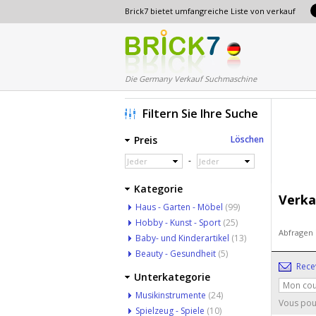
Brick7 bietet umfangreiche Liste von verkauf
Die Germany Verkauf Suchmaschine
Filtern Sie Ihre Suche
Preis
Löschen
-
Jeder
Jeder
Kategorie
Verka
Haus - Garten - Möbel
(99)
Hobby - Kunst - Sport
(25)
Abfragen
Baby- und Kinderartikel
(13)
Beauty - Gesundheit
(5)
Rece
Unterkategorie
Musikinstrumente
(24)
Vous pouv
Spielzeug - Spiele
(10)