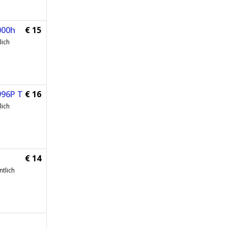
000h
€ 15
lich
996P T
€ 16
lich
€ 14
tlich