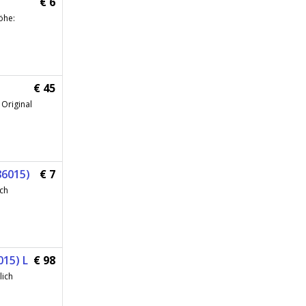
€ 6
öhe:
€ 45
Original
86015)
€ 7
ich
15) L
€ 98
lich