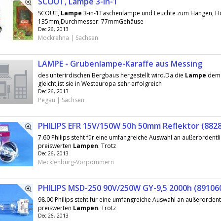
SCOUT, Lampe 3-in-1
SCOUT,
Lampe
3-in-1Taschenlampe und Leuchte zum Hängen, H
135mm,Durchmesser: 77mmGehäuse
Dec 26, 2013
Mockrehna | Sachsen
LAMPE - Grubenlampe-Karaffe aus Messing
des unterirdischen Bergbaus hergestellt wird.Da die
Lampe
dem 
gleicht,ist sie in Westeuropa sehr erfolgreich
Dec 26, 2013
Pegau | Sachsen
PHILIPS EFR 15V/150W 50h 50mm Reflektor (882
7.60 Philips steht für eine umfangreiche Auswahl an außerordentl
preiswerten
Lampen
. Trotz
Dec 26, 2013
Mecklenburg-Vorpommern
PHILIPS MSD-250 90V/250W GY-9,5 2000h (891060
98.00 Philips steht für eine umfangreiche Auswahl an außerordent
preiswerten
Lampen
. Trotz
Dec 26, 2013