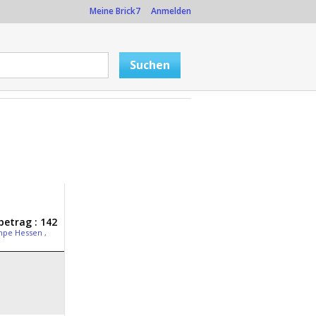
Meine Brick7
Anmelden
etrag : 142
mpe Hessen
,