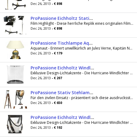
Dec 26, 2013
- € 898
ProPassione Eichholtz Stativ Stehlampe, Filmscheinwerfer Spielberg, silber matt/schwarz, Metallstativ mit 3 Lenkrollen
Film Highlight - Diese herrliche Replik eines originalen Filmscheinwerfers verbreitet augenblicklich die perfekte Studioatmosphäre. Ein erhabenes...
Dec 26, 2013
- € 898
ProPassione Tischlampe Aquanaut, Rosenholz/Messing, Chintz-Schirm, Cremeweiß, H 45 x Ø 16/35 cm
Aquanaut - Erinnert unwillkürlich an Jules Verne, Kapitän Nemo und 20.000 Meilen unter dem Meer. Ein absoluter Hingucker für maritimes Ambiente...
Dec 26, 2013
- € 179
ProPassione Eichholtz Windlicht Hurricane Tommy, Nickel/Glas, H 32 x Ø 27 cm
Exklusive Design-Lichtakzente - Die Hurricane-Windlichter von Eichholtz sind die idealen Elemente für traumhaft romantische Lichtstimmung. Ganz...
Dec 26, 2013
- € 207
ProPassione Stativ Stehlampe Suchscheinwerfer, bronz. Messing/Alu/Glas, Holzstativ, mahagonif./Mess. antik, H 164 x Ø 64
Für den zivilen Einsatz - präsentiert sich diese ausdrucksstarke Replik eines nostalgischen Militär-Suchscheinwerfers in modernem Design. Ein...
Dec 26, 2013
- € 650
ProPassione Eichholtz Windlicht Hurricane Equestrian M, Leder schwarz/Nickel/Glas, H 34 x Ø 20 cm
Exklusive Design-Lichtakzente - Die Hurricane-Windlichter von Eichholtz sind die idealen Elemente für traumhaft romantische Lichtstimmung. Ganz...
Dec 26, 2013
- € 192