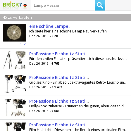
45 zu verkaufen
eine schöne Lampe .
ich biete hier eine schöne
Lampe
zu verkaufen .
Dec 26, 2013
- € 20
1
2
ProPassione Eichholtz Stativ Stehlampe Suchscheinwerfer, glänzend vernickelt/Glas, mit schwarzem Holzstativ und vernicke
Für den zivilen Einsatz - präsentiert sich diese ausdrucksstarke Replik eines nostalgischen Militär-Suchscheinwerfers in modernem Design. Ein...
Dec 26, 2013
- € 765
ProPassione Eichholtz Stativ Stehlampe, Filmscheinwerfer MGM, glänzend vernickelt/schwarz, Metallstativ mit 3 Lenkrollen
Großes Kino - Ein absolut extravagantes Retro- Leucht- und Dekorationsobjekt Diese eindrucksvolle Replik eines originalen Filmscheinwerfers...
Dec 26, 2013
- € 1.452
ProPassione Eichholtz Stativ Stehlampe, Filmscheinwerfer Moviestar, silber matt, Metallstativ mit 4 Lenkrollen, höhenver
Hollywood zuhause - Erinnert an die guten, alten Zeiten der Filmproduktion, als viele dieser Filmscheinwerfer nötig waren, um Szenen perfekt...
Dec 26, 2013
- € 685
ProPassione Eichholtz Stativ Stehlampe, Filmscheinwerfer Spielberg, Messing antik/schwarz, Metallstativ mit 3 Lenkrollen
Film Highlight - Diese herrliche Replik eines originalen Filmscheinwerfers verbreitet augenblicklich die perfekte Studioatmosphäre. Ein erhabenes...