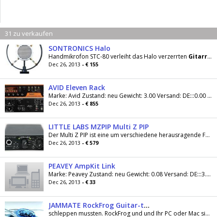
31 zu verkaufen
SONTRONICS Halo
Handmikrofon STC-80 verleiht das Halo verzerrten
Gitarren
Dec 26, 2013
- € 155
AVID Eleven Rack
Marke: Avid Zustand: neu Gewicht: 3.00 Versand: DE:::0.00 Preis inkl. MwSt, zzgl. Versandkosten: 855.00 Vom 01.10 bis zum 30.06.2012 spendiert Avid...
Dec 26, 2013
- € 855
LITTLE LABS MZPIP Multi Z PIP
Der Multi Z PIP ist eine um verschiedene herausragende Funktionen erweiterte DI-
Dec 26, 2013
- € 579
PEAVEY AmpKit Link
Marke: Peavey Zustand: neu Gewicht: 0.08 Versand: DE:::3.00 Preis inkl. MwSt, zzgl. Versandkosten: 33.00 Das Peavey AmpKit LiNK ist ein Hi-Fi Audio...
Dec 26, 2013
- € 33
JAMMATE RockFrog Guitar-to-USB-Audiointerface inkl
schleppen mussten. RockFrog und und Ihr PC oder Mac sind Ihr neuer Verstärker. Einfach die